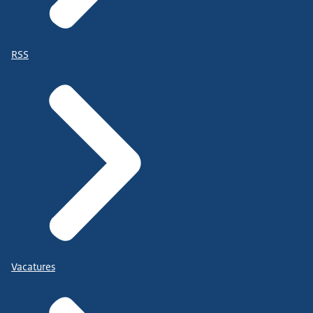
RSS
Vacatures