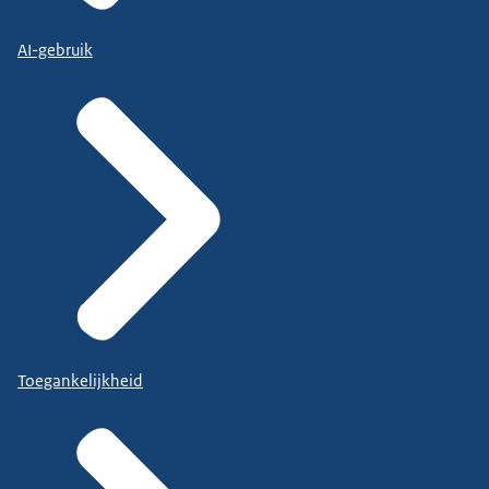
AI-gebruik
Toegankelijkheid