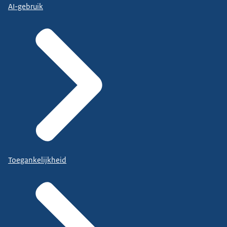
AI-gebruik
Toegankelijkheid