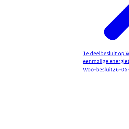
1e deelbesluit op 
eenmalige energie
Woo-besluit
26-06