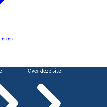
aken en
e
Over deze site