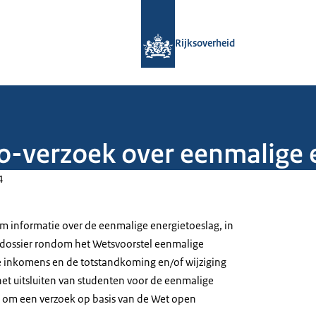
Naar de homepage van Rijksoverheid
Rijksoverheid
o-verzoek over eenmalige 
4
om informatie over de eenmalige energietoeslag, in
rdossier rondom het Wetsvoorstel eenmalige
e inkomens en de totstandkoming en/of wijziging
et uitsluiten van studenten voor de eenmalige
t om een verzoek op basis van de Wet open