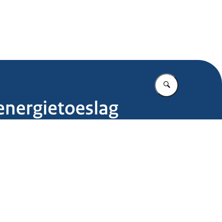
.nl
Vul in wat u z
energietoeslag