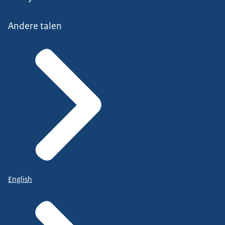
Andere talen
English