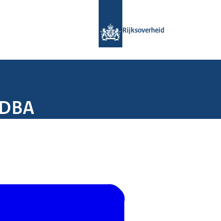
Naar de homepage van Rijksoverheid
Rijksoverheid
 DBA