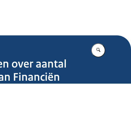
.nl
Vul in wat u z
n over aantal
an Financiën