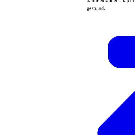
aandeelhouderschap in N
gestuurd.