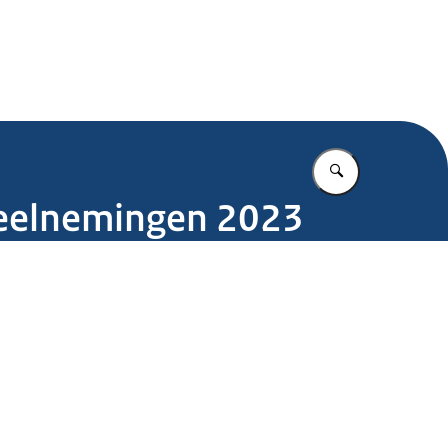
.nl
Vul in wat u z
sdeelnemingen 2023