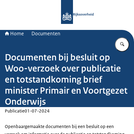
Naar de homepage van Rijksoverheid
Rijksoverheid
Home
Documenten
Vu
Documenten bij besluit op
Woo-verzoek over publicatie
en totstandkoming brief
minister Primair en Voortgezet
Onderwijs
Publicatie
01-07-2024
Openbaargemaakte documenten bij een besluit op een