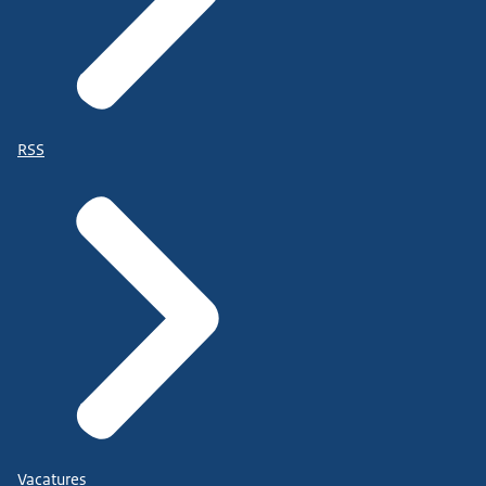
RSS
Vacatures