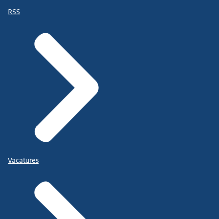
RSS
Vacatures