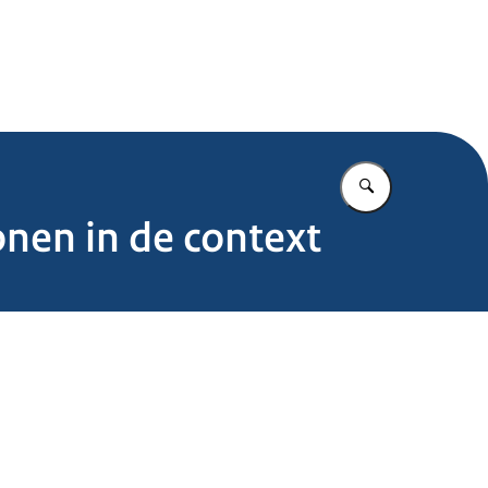
.nl
Vul in wat u z
nen in de context