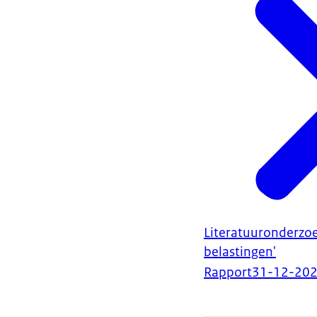
Literatuuronderzoek
belastingen'
Rapport
31-12-20