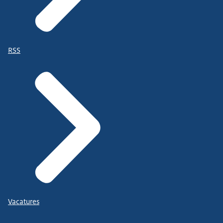
RSS
Vacatures