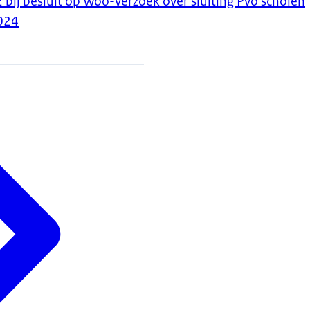
bij besluit op Woo-verzoek over sluiting Pvo scholen
024