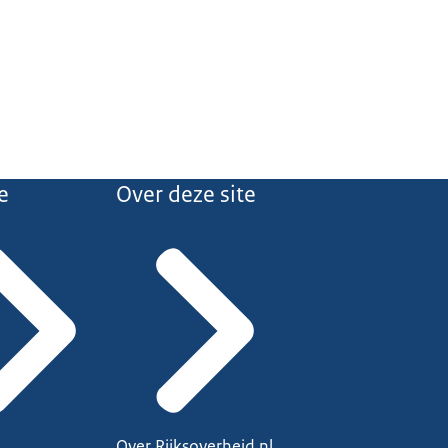
e
Over deze site
Over Rijksoverheid.nl