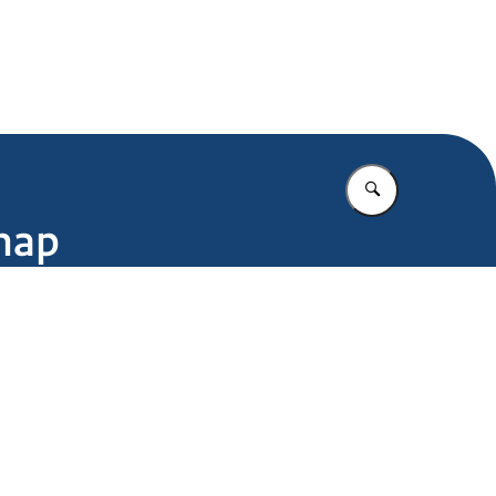
.nl
Vul in wat u z
chap