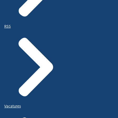
RSS
Vacatures