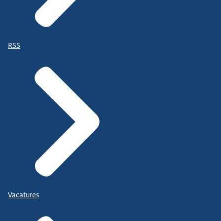
RSS
Vacatures