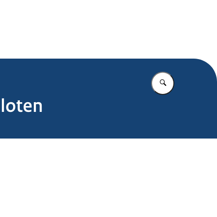
.nl
Vul in wat u z
loten