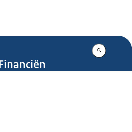
.nl
Vul in wat u z
Financiën