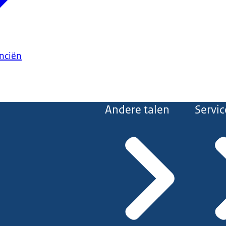
anciën
Andere talen
Servic