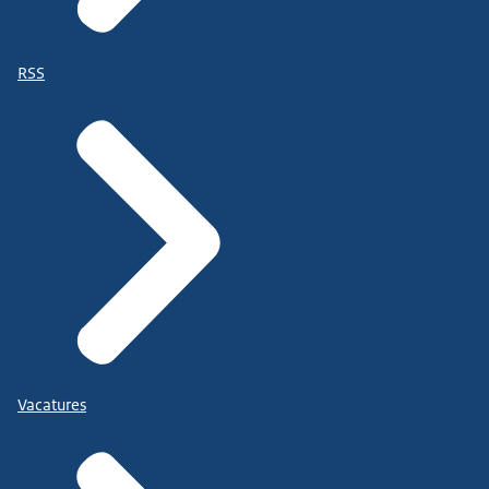
RSS
Vacatures