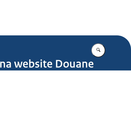
.nl
Vul in wat u z
ina website Douane