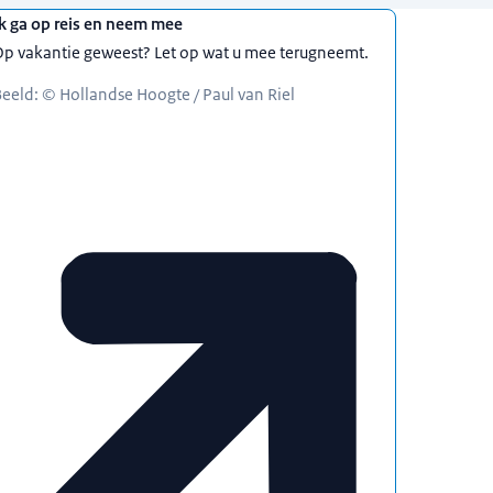
k ga op reis en neem mee
p vakantie geweest? Let op wat u mee terugneemt.
eeld: © Hollandse Hoogte / Paul van Riel