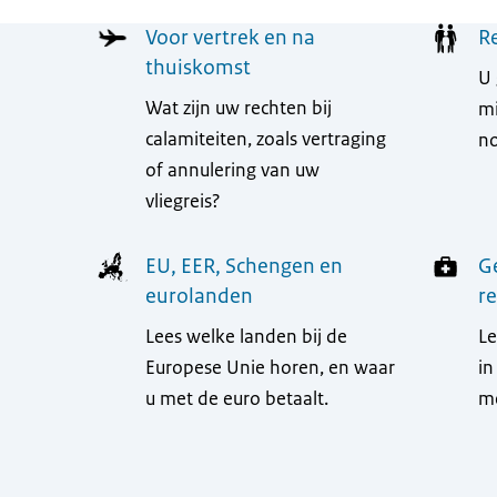
Menu
Voor vertrek en na
R
thuiskomst
U 
Wat zijn uw rechten bij
mi
calamiteiten, zoals vertraging
no
of annulering van uw
vliegreis?
EU, EER, Schengen en
G
eurolanden
re
Lees welke landen bij de
Le
Europese Unie horen, en waar
in
u met de euro betaalt.
me