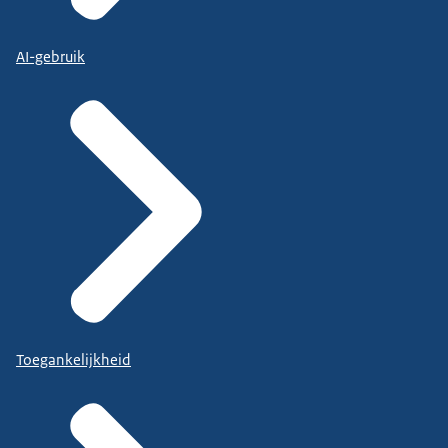
AI-gebruik
Toegankelijkheid