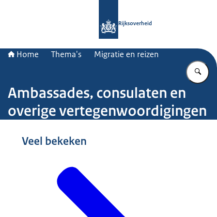
Naar de homepage van Rijksoverheid
Rijksoverheid
Home
Thema's
Migratie en reizen
Vu
Ambassades, consulaten en
overige vertegenwoordigingen
Beeld: © Hollandse Hoogte / Paul van Riel
Veel bekeken