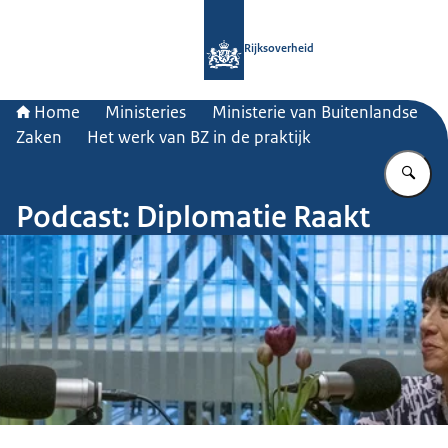
Naar de homepage van Rijksoverheid
Rijksoverheid
Home
Ministeries
Ministerie van Buitenlandse
Zaken
Het werk van BZ in de praktijk
Vu
Podcast: Diplomatie Raakt