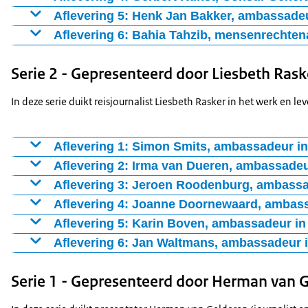
gebracht worden én er werd in het geheim een Nederlands 
nu even in Nederland. Hij vertelt over de surrealistische aut
Gerbert Kunst is Consul-Generaal in San Francisco en vee
Aflevering 5: Henk Jan Bakker, ambassade
er alles over.
met ons vooruit: kunnen we deze zomer weer op vakantie
ondernemers in de VS. Hoe beïnvloedt de coronacrisis die
Henk Jan Bakker videobelt met ons vanuit zijn huis in Oeg
Aflevering 6: Bahia Tahzib, mensenrecht
lockdown?
maar wel een hele strenge lockdown. Welke invloed heeft 
In tijden van crisis zijn mensenrechten vaak de eerste die 
Zwaan
Oeganda geleerd van eerdere virusuitbraken?
Serie 2 - Gepresenteerd door Liesbeth Rask
mensenrechtenambassadeur voor dat we ze juist niet uit he
belangrijk om in tijden van crisis te vechten voor de recht
In deze serie duikt reisjournalist Liesbeth Rasker in het werk en 
Aflevering 1: Simon Smits, ambassadeur in
Aflevering 2: Irma van Dueren, ambassade
Aflevering 3: Jeroen Roodenburg, ambass
Vergroot afbeelding Jeroen Roodenburg, ambassadeur Colombia
Aflevering 4: Joanne Doornewaard, ambass
Vergroot afbeelding JoaJoanne Doornewaard, ambassadeur in Zui
Aflevering 5: Karin Boven, ambassadeur i
Aflevering 6: Jan Waltmans, ambassadeur 
Serie 1 - Gepresenteerd door Herman van 