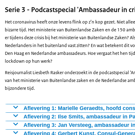
aflevering blikt ze terug op haar vorige post, toen zij amb
Dirk Klaasen is Hoofd Handelspolitiek en Investeringsakk
politiek en economisch heel onrustig was. Met veel protes
Serie 3 - Podcastspecial 'Ambassadeur in cri
handelsverdragen. Zo werkte hij aan het handelsverdrag t
die met de grootste economische crisis sinds de jaren ’5
vandaag mee in de wereld van handelsverdragen. Wat houd
Het coronavirus heeft onze levens flink op z’n kop gezet. Niet all
kun je als ambassadeur nog het verschil maken? En hoe n
Nederland en Nederlanders?
bizarre tijd. Het ministerie van Buitenlandse Zaken en de 150 am
er tijdens deze crisis bij het ministerie van Buitenlandse Zaken? A
Nederlanders in het buitenland vast zitten? En wat betekent dit 
Den Haag en Nederlandse ambassadeurs. Hoe vergaat het hen tijde
lockdown op hun werk?
Reisjournalist Liesbeth Rasker onderzoekt in de podcastspecial ‘A
van het ministerie van Buitenlandse zaken en de Nederlandse amb
bijzondere tijd.
Aflevering 1: Marielle Geraedts, hoofd co
Marielle Geraedts is hoofd consulaire aangelegenheden en
Aflevering 2: Ilse Smits, ambassadeur in 
in het buitenland. Toen de coronacrisis begon en tientall
Ilse Smits is ambassadeur in Panama, een land dat vrijwel g
Aflevering 3: Jan Versteeg, ambassadeur i
aan de bak om alle getroffen Nederlanders veilig naar huis
lockdown zit. Honderden Nederlanders moesten vanuit alle
Dit keer bellen we met Jan Versteeg, hij is onze ambassade
Aflevering 4: Gerbert Kunst, Consul-Gener