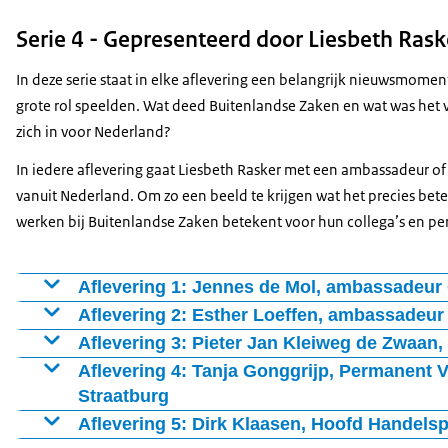
Serie 4 - Gepresenteerd door Liesbeth Rask
In deze serie staat in elke aflevering een belangrijk nieuwsmome
grote rol speelden. Wat deed Buitenlandse Zaken en wat was het 
zich in voor Nederland?
In iedere aflevering gaat Liesbeth Rasker met een ambassadeur of
vanuit Nederland. Om zo een beeld te krijgen wat het precies bet
werken bij Buitenlandse Zaken betekent voor hun collega’s en pe
Aflevering 1: Jennes de Mol, ambassadeur
Jennes de Mol is ambassadeur in Oekraïne, een land dat sin
Aflevering 2: Esther Loeffen, ambassadeur
ambassadeur te werken in een land in oorlog? Wat doe je 
Esther Loeffen is sinds 2021 ambassadeur in Burkina Faso
Aflevering 3: Pieter Jan Kleiweg de Zwaan
doet zo’n heftige tijd met een ambassadeur en de collega’
gepleegd. Hoe is het om ambassadeur te zijn in een land w
Pieter Jan Kleiweg de Zwaan is ambassadeur in België. In 
Aflevering 4: Tanja Gonggrijp, Permanent 
Nederlanders niet weten wat er gaande is?
plaatsvonden in juli 2021 in Zuid-Limburg, Wallonië en W
Straatburg
ambassadeur te zijn in een buurland van Nederland?
Tanja Gonggrijp is sinds augustus 2022 Permanent Vertege
Aflevering 5: Dirk Klaasen, Hoofd Handelsp