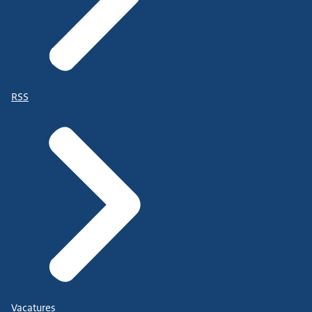
RSS
Vacatures