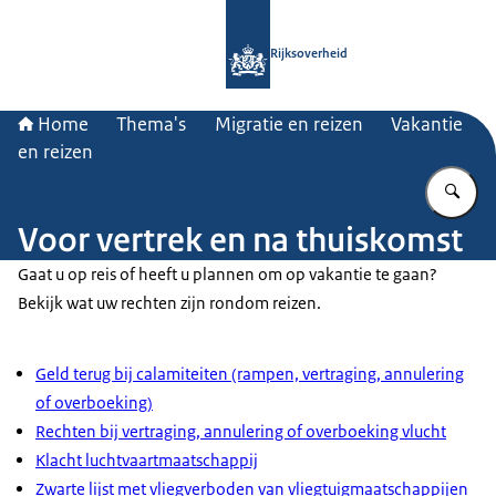
Naar de homepage van Rijksoverheid
Rijksoverheid
Home
Thema's
Migratie en reizen
Vakantie
en reizen
Vu
Voor vertrek en na thuiskomst
Gaat u op reis of heeft u plannen om op vakantie te gaan?
Bekijk wat uw rechten zijn rondom reizen.
Geld terug bij calamiteiten (rampen, vertraging, annulering
of overboeking)
Rechten bij vertraging, annulering of overboeking vlucht
Klacht luchtvaartmaatschappij
Zwarte lijst met vliegverboden van vliegtuigmaatschappijen