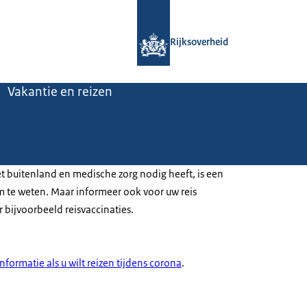
Naar de homepage van Rijksoverheid
Rijksoverheid
Vakantie en reizen
het buitenland en medische zorg nodig heeft, is een
 te weten. Maar informeer ook voor uw reis
 bijvoorbeeld reisvaccinaties.
informatie als u wilt reizen tijdens corona
.