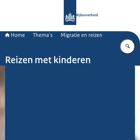
Naar de homepage van Rijksoverheid
Rijksoverheid
Home
Thema's
Migratie en reizen
Vu
Reizen met kinderen