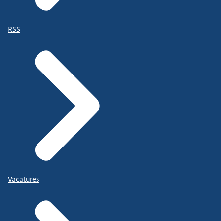
RSS
Vacatures