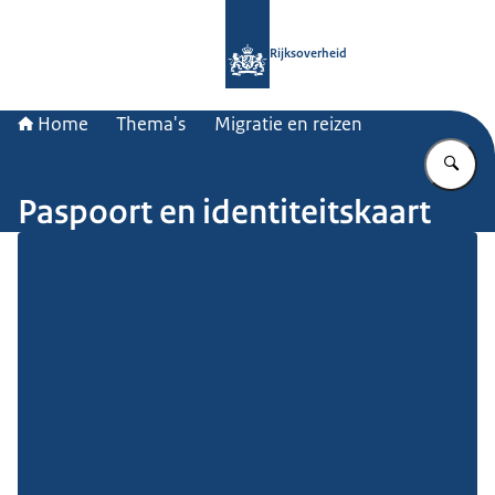
Naar de homepage van Rijksoverheid
Rijksoverheid
Home
Thema's
Migratie en reizen
Vu
Paspoort en identiteitskaart
Beeld: © Ministerie van Algemene Zaken