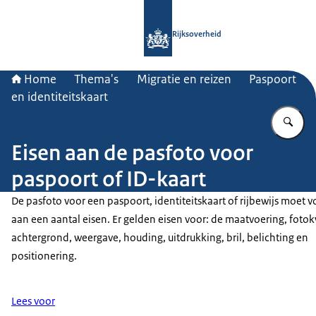
Naar de homepage van Rijksoverheid
Rijksoverheid
Home
Thema's
Migratie en reizen
Paspoort
en identiteitskaart
Vu
Eisen aan de pasfoto voor
paspoort of ID-kaart
De pasfoto voor een paspoort, identiteitskaart of rijbewijs moet 
aan een aantal eisen. Er gelden eisen voor: de maatvoering, fotokw
achtergrond, weergave, houding, uitdrukking, bril, belichting en
positionering.
Lees voor