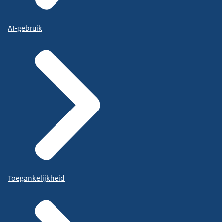
AI-gebruik
Toegankelijkheid