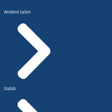
Andere talen
English