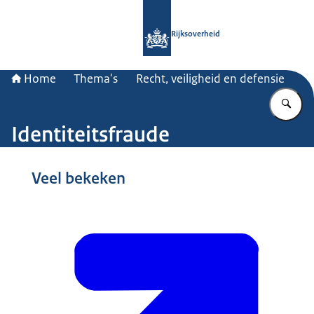
Naar de homepage van Rijksoverheid
Rijksoverheid
Home
Thema's
Recht, veiligheid en defensie
Vu
Identiteitsfraude
Beeld: Bas Kijzers
Veel bekeken