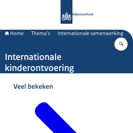
Naar de homepage van Rijksoverheid
Rijksoverheid
Home
Thema's
Internationale samenwerking
Vu
Internationale
kinderontvoering
Beeld: © Nationale Beeldbank / Bervoets
Veel bekeken