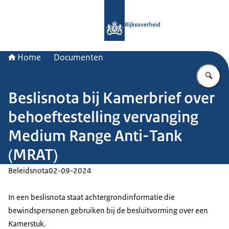
Naar de homepage van Rijksoverheid
Rijksoverheid
Home
Documenten
Vu
Beslisnota bij Kamerbrief over
behoeftestelling vervanging
Medium Range Anti-Tank
(MRAT)
Beleidsnota
02-09-2024
In een beslisnota staat achtergrondinformatie die
bewindspersonen gebruiken bij de besluitvorming over een
Kamerstuk.