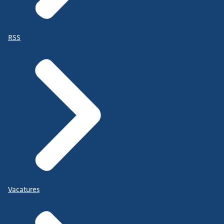
RSS
Vacatures