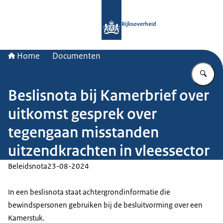
Naar de homepage van Rijksoverheid
Rijksoverheid
Home
Documenten
Vu
Beslisnota bij Kamerbrief over
uitkomst gesprek over
tegengaan misstanden
uitzendkrachten in vleessector
Beleidsnota
23-08-2024
In een beslisnota staat achtergrondinformatie die
bewindspersonen gebruiken bij de besluitvorming over een
Kamerstuk.