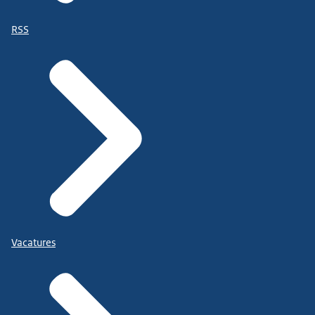
RSS
Vacatures