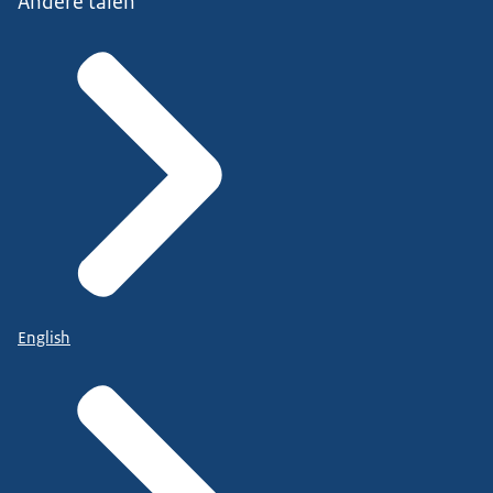
Andere talen
English