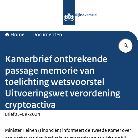
Naar de homepage van Rijksoverheid
Rijksoverheid
Home
Documenten
Vu
Kamerbrief ontbrekende
passage memorie van
toelichting wetsvoorstel
Uitvoeringswet verordening
cryptoactiva
Brief
03-09-2024
Minister Heinen (Financiën) informeert de Tweede Kamer over