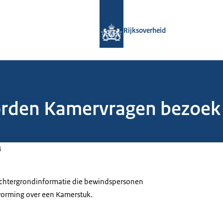
Naar de homepage van Rijksoverheid
Rijksoverheid
oorden Kamervragen bezoek
4
 achtergrondinformatie die bewindspersonen
tvorming over een Kamerstuk.