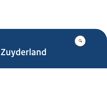
.nl
Vul in wat u z
 Zuyderland