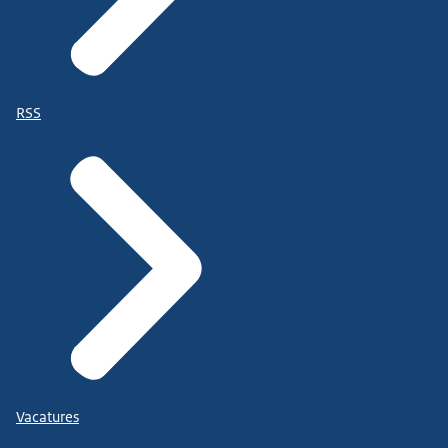
RSS
Vacatures