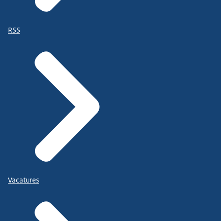
RSS
Vacatures