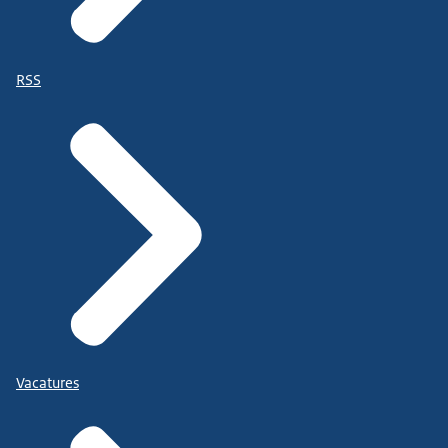
RSS
Vacatures