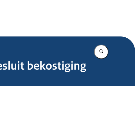
.nl
Vul in wat u z
sluit bekostiging