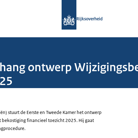
Naar de homepage van Rijksoverheid
Rijksoverheid
hang ontwerp Wijzigingsbe
025
iën) stuurt de Eerste en Tweede Kamer het ontwerp
t bekostiging financieel toezicht 2025. Hij gaat
ngprocedure.