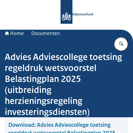
Naar de homepage van Rijksoverheid
Rijksoverheid
Home
Documenten
Vu
Advies Adviescollege toetsing
regeldruk wetsvoorstel
Belastingplan 2025
(uitbreiding
herzieningsregeling
investeringsdiensten)
Download:
Advies Adviescollege toetsing
regeldruk wetsvoorstel Belastingplan 2025