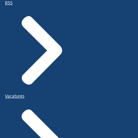
RSS
Vacatures