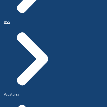
RSS
Vacatures