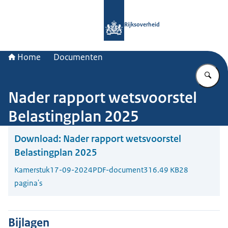
Naar de homepage van Rijksoverheid
Rijksoverheid
Home
Documenten
Vu
Nader rapport wetsvoorstel
Belastingplan 2025
Download:
Nader rapport wetsvoorstel
Belastingplan 2025
Kamerstuk
17-09-2024
PDF-document
316.49 KB
28
pagina's
Bijlagen