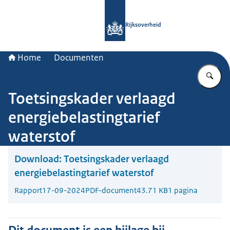
Naar de homepage van Rijksoverheid
Rijksoverheid
Home
Documenten
Vu
Toetsingskader verlaagd
energiebelastingtarief
waterstof
Download:
Toetsingskader verlaagd
energiebelastingtarief waterstof
Rapport
17-09-2024
PDF-document
43.71 KB
1 pagina