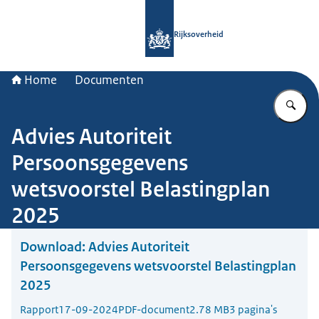
Naar de homepage van Rijksoverheid
Rijksoverheid
Home
Documenten
Vu
Advies Autoriteit
Persoonsgegevens
wetsvoorstel Belastingplan
2025
Download:
Advies Autoriteit
Persoonsgegevens wetsvoorstel Belastingplan
2025
Rapport
17-09-2024
PDF-document
2.78 MB
3 pagina's