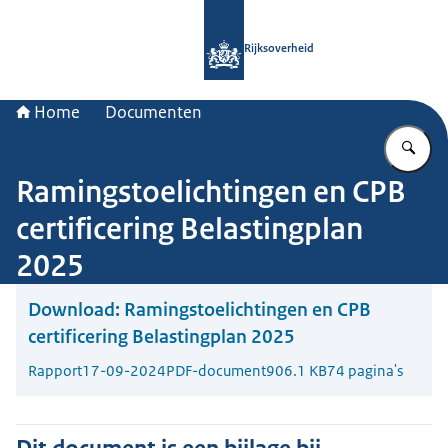
Naar de homepage van Rijksoverheid
Rijksoverheid
Home
Documenten
Vu
Ramingstoelichtingen en CPB
certificering Belastingplan
2025
Download:
Ramingstoelichtingen en CPB
certificering Belastingplan 2025
Rapport
17-09-2024
PDF-document
906.1 KB
74 pagina's