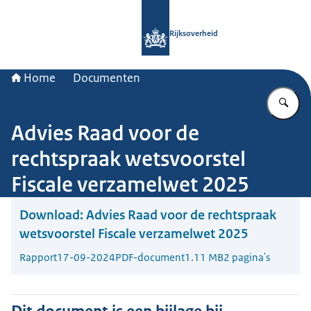
Naar de homepage van Rijksoverheid
Rijksoverheid
Home
Documenten
Vu
Advies Raad voor de
rechtspraak wetsvoorstel
Fiscale verzamelwet 2025
Download:
Advies Raad voor de rechtspraak
wetsvoorstel Fiscale verzamelwet 2025
Rapport
17-09-2024
PDF-document
1.11 MB
2 pagina's