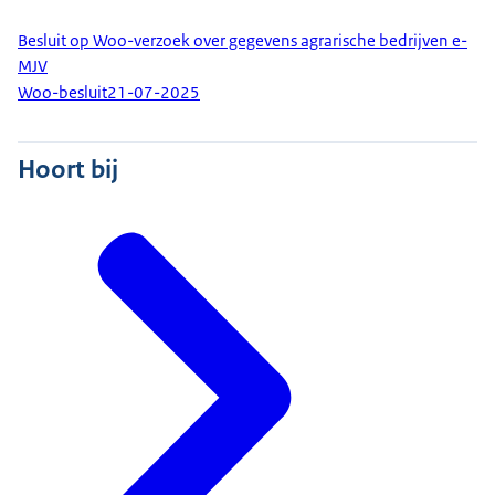
Besluit op Woo-verzoek over gegevens agrarische bedrijven e-
MJV
Woo-besluit
21-07-2025
Hoort bij