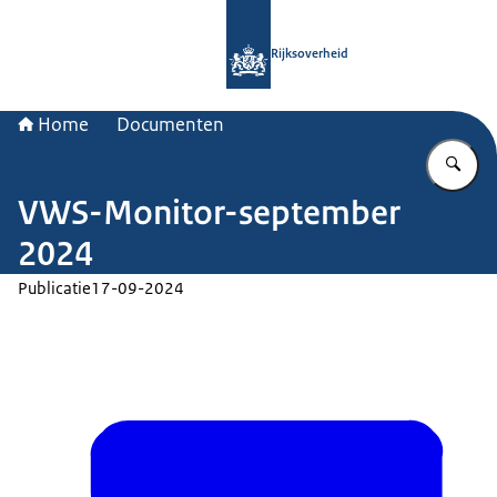
Naar de homepage van Rijksoverheid
Rijksoverheid
Home
Documenten
Vu
VWS-Monitor-september
2024
Publicatie
17-09-2024