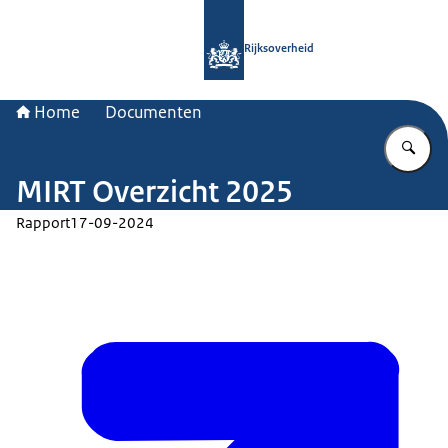
Naar de homepage van Rijksoverheid
Rijksoverheid
Home
Documenten
Vu
MIRT Overzicht 2025
Rapport
17-09-2024