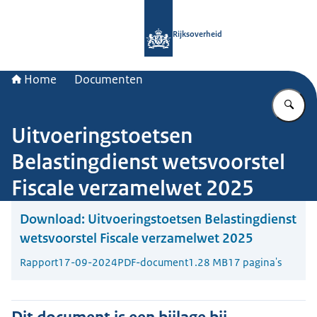
Naar de homepage van Rijksoverheid
Rijksoverheid
Home
Documenten
Vu
Uitvoeringstoetsen
Belastingdienst wetsvoorstel
Fiscale verzamelwet 2025
Download:
Uitvoeringstoetsen Belastingdienst
wetsvoorstel Fiscale verzamelwet 2025
Rapport
17-09-2024
PDF-document
1.28 MB
17 pagina's