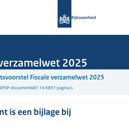
Naar de homepage van Rijksoverheid
Rijksoverheid
 verzamelwet 2025
svoorstel Fiscale verzamelwet 2025
4
PDF-document
487.19 KB
57 pagina's
 is een bijlage bij